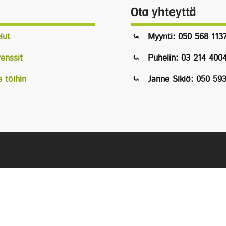
Ota yhteyttä
lut
Myynti: 050 568 113
enssit
Puhelin: 03 214 400
e töihin
Janne Sikiö: 050 59