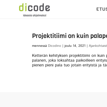
ETU
Projektitiimi on kuin palap
mennessä
Dicodino
|
joulu 14, 2021
|
Ajankohtais
Ketterän kehityksen projektitiimi on kuin
palanen, joka loksahtaa paikoilleen erityi
pienen pieni pala tuo jotain erityistä ja t