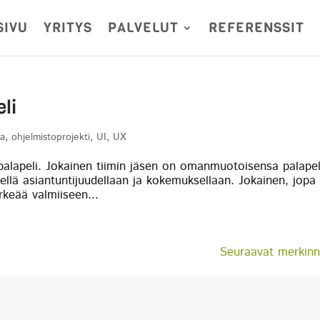
SIVU
YRITYS
PALVELUT
REFERENSSIT
eli
ta
,
ohjelmistoprojekti
,
UI
,
UX
 palapeli. Jokainen tiimin jäsen on omanmuotoisensa palapel
sellä asiantuntijuudellaan ja kokemuksellaan. Jokainen, jopa
ärkeää valmiiseen...
Seuraavat merkinn