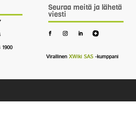
Seuraa meitä ja lähetä
viesti
7
4
3 1900
Virallinen
XWiki SAS
-kumppani