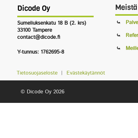
Meistä
Dicode Oy
Palve
Sumeliuksenkatu 18 B (2. krs)
33100 Tampere
Refer
contact@dicode.fi
Meill
Y-tunnus: 1762695-8
Tietosuojaseloste
︱
Evästekäytännöt
© Dicode Oy 2026