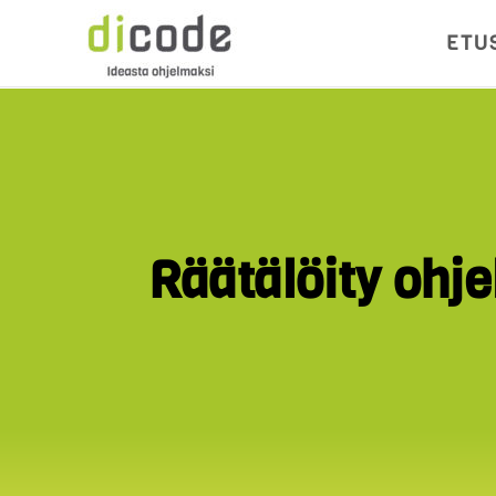
ETU
Räätälöity ohj