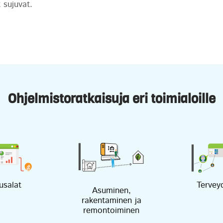
 sujuvat.
Ohjelmistoratkaisuja eri toimialoille
usalat
Tervey
Asuminen,
rakentaminen ja
remontoiminen