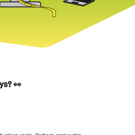
tys? 👀