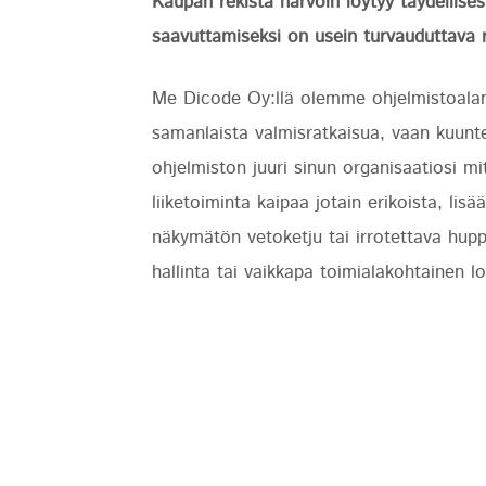
Kaupan rekistä harvoin löytyy täydellise
saavuttamiseksi on usein turvauduttava r
Me Dicode Oy:llä olemme ohjelmistoalan 
samanlaista valmisratkaisua, vaan kuu
ohjelmiston juuri sinun organisaatiosi mi
liiketoiminta kaipaa jotain erikoista, li
näkymätön vetoketju tai irrotettava hupp
hallinta tai vaikkapa toimialakohtainen lo