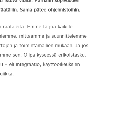
sti istuva vaate. Parhaan sopivuuden
äätäliin. Sama pätee ohjelmistoihin.
räätäleitä. Emme tarjoa kaikille
ntelemme, mittaamme ja suunnittelemme
ttojen ja toimintamallien mukaan. Ja jos
säämme sen. Olipa kyseessä erikoistasku,
u – eli integraatio, käyttöoikeuksien
giikka.