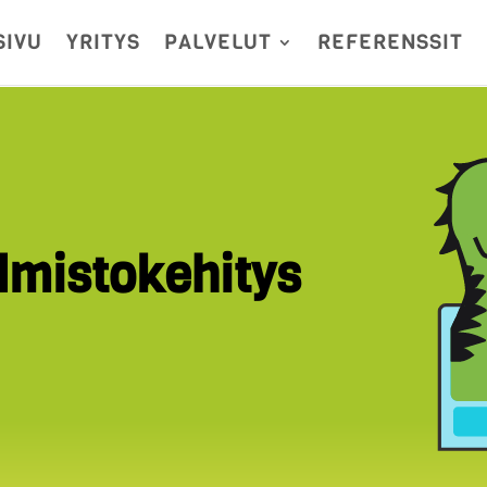
SIVU
YRITYS
PALVELUT
REFERENSSIT
elmistokehitys