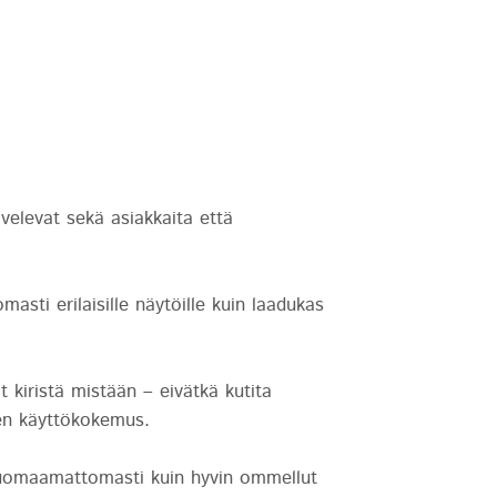
lvelevat sekä asiakkaita että
asti erilaisille näytöille kuin laadukas
 kiristä mistään – eivätkä kutita
nen käyttökokemus.
 huomaamattomasti kuin hyvin ommellut