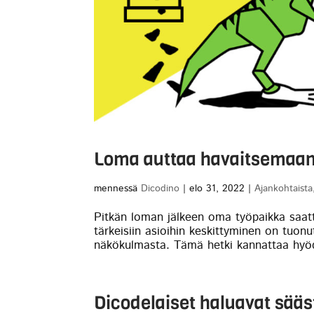
Loma auttaa havaitsemaan
mennessä
Dicodino
|
elo 31, 2022
|
Ajankohtaista
Pitkän loman jälkeen oma työpaikka saatt
tärkeisiin asioihin keskittyminen on tuonu
näkökulmasta. Tämä hetki kannattaa hyödy
Dicodelaiset haluavat sää