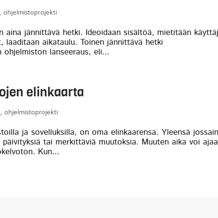
,
ohjelmistoprojekti
 aina jännittävä hetki. Ideoidaan sisältöä, mietitään käyttä
t, laaditaan aikataulu. Toinen jännittävä hetki
 ohjelmiston lanseeraus, eli...
ojen elinkaarta
a
,
ohjelmistoprojekti
toilla ja sovelluksilla, on oma elinkaarensa. Yleensä jossai
a päivityksiä tai merkittäviä muutoksia. Muuten aika voi aja
ökelvoton. Kun...