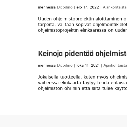
mennessä
Dicodino
|
elo 17, 2022
|
Ajankohtaista
Uuden ohjelmistoprojektin aloittaminen on
tarpeita, valitaan sopivat ohjelmointikiele
ohjelmistoprojektin elinkaaressa on uuden
Keinoja pidentää ohjelmist
mennessä
Dicodino
|
loka 11, 2021
|
Ajankohtaist
Jokaisella tuotteella, kuten myös ohjelmis
vaiheessa elinkaarta täytyy tehdä erilaisi
ohjelmiston ohi niin että siitä tulee käytt