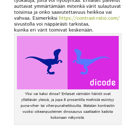
työkaluja, joita voi hyödyntää. Erilaiset palvelut
auttavat ymmärtämään mitenkä värit sulautuvat
toisiinsa ja onko saavutettavuus heikkoa vai
vahvaa. Esimerkiksi
https://contrast-ratio.com/
sivustolla voi näppärästi tarkistaa,
kuinka eri värit toimivat keskenään.
Yksi vai kaksi dinoa? Erilaiset värinäön häiriöt ovat
yllättävän yleisiä, ja jopa 8 prosentilla miehistä esiintyy
puna-viher- tai viher-punaheikkoutta. Matalan kontrastin
vuoksi oikeanpuoleinen dinosaurus saattaakin kadota
kokonaan näkyvistä.