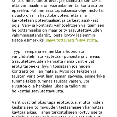
kriittisimmät tiedot eivät jää saamatta sen takia,
että värimaailma on vääränlainen tai kontrasti on
epäselvä. Pahimmassa tapauksessa ohjelmisto tai
sivusto on niin käyttökelvoten, että sillä
karkotetaan potentiaaliset ja tärkeät asiakkaat
pois. Väri- ja kontrasti vaihtoehtojen valitsemisen
helpottamiseksi on määritelty saavutettavuuden
vähimmäisstandardit, joista löytyy laajemmin
tietoa esimerkiksi
saavutettavasti.fi-sivustolta
.
Tyypillisempänä esimerkkinä huonoista
väriyhdistelmistä käytetään punaista ja vihreää.
Saavutettavuuden kannalta nämä värit eivät
erotu tarpeeksi hyvin toisistaan jos niiden
kontrasti on liian matala. Myös jos tekstien ja
taustan värit ovat liian saman sävyisiä, esimerkiksi
tumma teksti tummaa taustaa vasten, voi
sivustoa olla hankalaa lukea ja tällöin se
heikentää saavutettavuutta.
Värit ovat tehokas tapa erottautua, mutta niiden
keskinäisen toimivuuden testaamiseen kannattaa
käyttää aikaa. Tähän tarkoitukseen löytyy useita