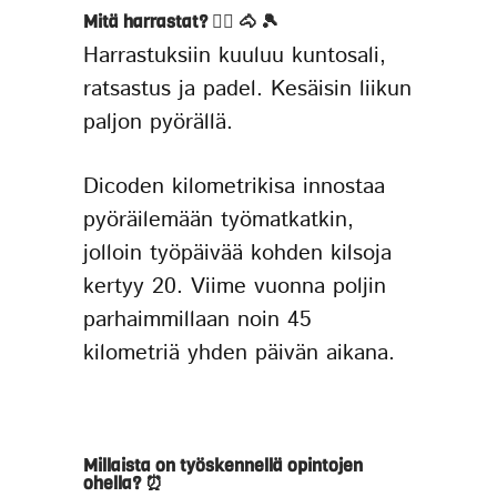
Mitä harrastat?
🏋️‍♀️ 🐴 🎾
Harrastuksiin kuuluu kuntosali,
ratsastus ja padel. Kesäisin liikun
paljon pyörällä.
Dicoden kilometrikisa innostaa
pyöräilemään työmatkatkin,
jolloin työpäivää kohden kilsoja
kertyy 20. Viime vuonna poljin
parhaimmillaan noin 45
kilometriä yhden päivän aikana.
Millaista on työskennellä opintojen
ohella?
⏰