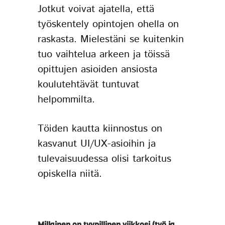
Jotkut voivat ajatella, että
työskentely opintojen ohella on
raskasta. Mielestäni se kuitenkin
tuo vaihtelua arkeen ja töissä
opittujen asioiden ansiosta
koulutehtävät tuntuvat
helpommilta.
Töiden kautta kiinnostus on
kasvanut UI/UX-asioihin ja
tulevaisuudessa olisi tarkoitus
opiskella niitä.
Millainen on tyypillinen viikkosi (työ ja