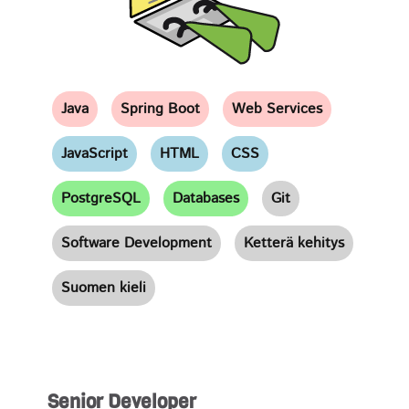
Java
Spring Boot
Web Services
JavaScript
HTML
CSS
PostgreSQL
Databases
Git
Software Development
Ketterä kehitys
Suomen kieli
Senior Developer