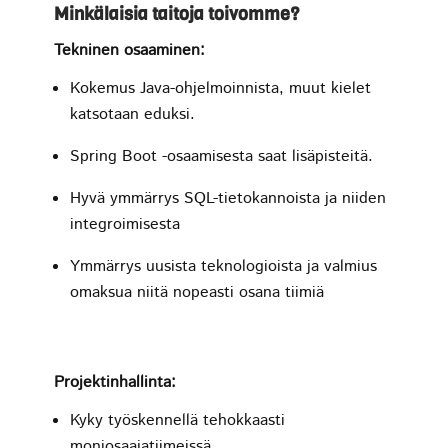
Minkälaisia taitoja toivomme?
Tekninen osaaminen:
Kokemus Java-ohjelmoinnista, muut kielet
katsotaan eduksi.
Spring Boot -osaamisesta saat lisäpisteitä.
Hyvä ymmärrys SQL-tietokannoista ja niiden
integroimisesta
Ymmärrys uusista teknologioista ja valmius
omaksua niitä nopeasti osana tiimiä
Projektinhallinta:
Kyky työskennellä tehokkaasti
moniosaajatiimeissä