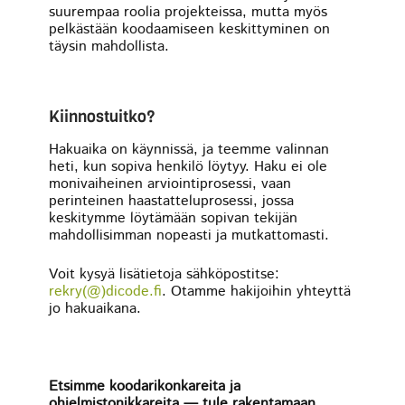
suurempaa roolia projekteissa, mutta myös
pelkästään koodaamiseen keskittyminen on
täysin mahdollista.
Kiinnostuitko?
Hakuaika on käynnissä, ja teemme valinnan
heti, kun sopiva henkilö löytyy. Haku ei ole
monivaiheinen arviointiprosessi, vaan
perinteinen haastatteluprosessi, jossa
keskitymme löytämään sopivan tekijän
mahdollisimman nopeasti ja mutkattomasti.
Voit kysyä lisätietoja sähköpostitse:
rekry(@)dicode.fi
. Otamme hakijoihin yhteyttä
jo hakuaikana.
Etsimme koodarikonkareita ja
ohjelmistonikkareita — tule rakentamaan