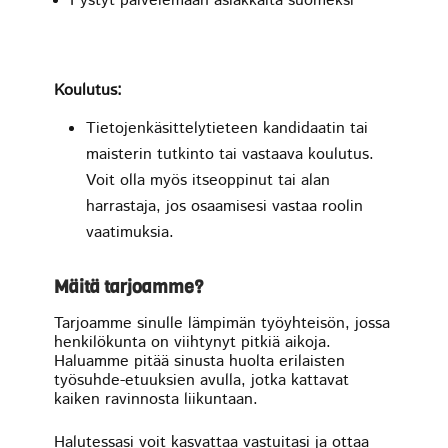
Pystyt palvelemaan asiakkaita suomeksi
Koulutus:
Tietojenkäsittelytieteen kandidaatin tai
maisterin tutkinto tai vastaava koulutus.
Voit olla myös itseoppinut tai alan
harrastaja, jos osaamisesi vastaa roolin
vaatimuksia.
Mäitä tarjoamme?
Tarjoamme sinulle lämpimän työyhteisön, jossa
henkilökunta on viihtynyt pitkiä aikoja.
Haluamme pitää sinusta huolta erilaisten
työsuhde-etuuksien avulla, jotka kattavat
kaiken ravinnosta liikuntaan.
Halutessasi voit kasvattaa vastuitasi ja ottaa