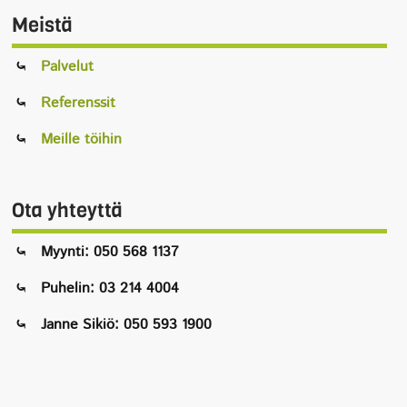
Meistä
Palvelut
Referenssit
Meille töihin
Ota yhteyttä
Myynti: 050 568 1137
Puhelin: 03 214 4004
Janne Sikiö: 050 593 1900