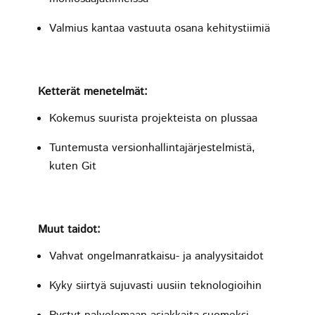
Valmius kantaa vastuuta osana kehitystiimiä
Ketterät menetelmät:
Kokemus suurista projekteista on plussaa
Tuntemusta versionhallintajärjestelmistä,
kuten Git
Muut taidot:
Vahvat ongelmanratkaisu- ja analyysitaidot
Kyky siirtyä sujuvasti uusiin teknologioihin