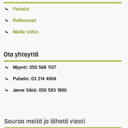
Palvelut
Referenssit
Meille töihin
Ota yhteyttä
Myynti: 050 568 1137
Puhelin: 03 214 4004
Janne Sikiö: 050 593 1900
Seuraa meitä ja lähetä viesti